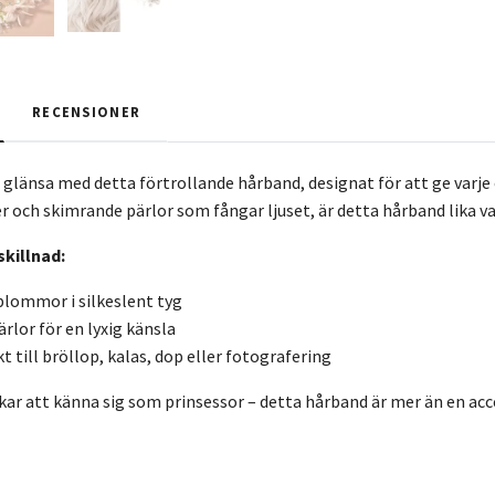
RECENSIONER
rna glänsa med detta förtrollande hårband, designat för att ge var
 och skimrande pärlor som fångar ljuset, är detta hårband lika v
skillnad:
lommor i silkeslent tyg
rlor för en lyxig känsla
t till bröllop, kalas, dop eller fotografering
kar att känna sig som prinsessor – detta hårband är mer än en acce