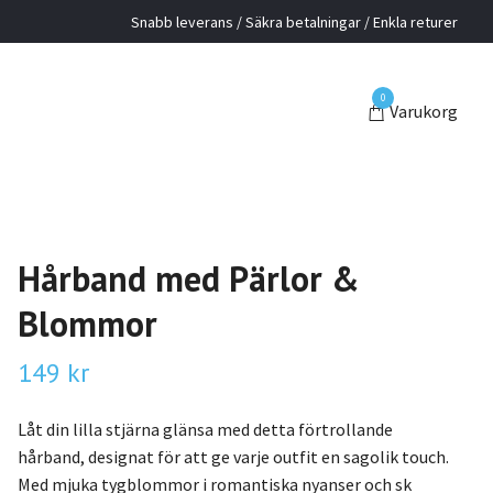
Snabb leverans / Säkra betalningar / Enkla returer
0
Varukorg
Hårband med Pärlor &
Blommor
149 kr
Låt din lilla stjärna glänsa med detta förtrollande
hårband, designat för att ge varje outfit en sagolik touch.
Med mjuka tygblommor i romantiska nyanser och sk