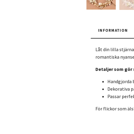
INFORMATION
Låt din lilla stjä
romantiska nyanser
Detaljer som gör 
Handgjorda b
Dekorativa pä
Passar perfek
För flickor som äls