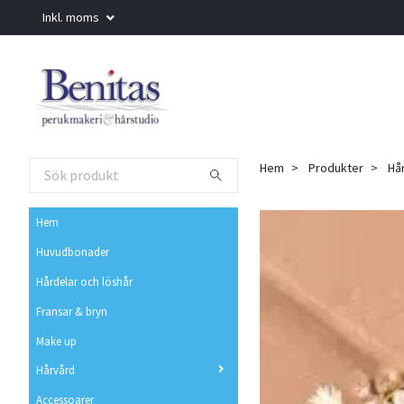
Inkl. moms
Hem
Produkter
Hår
Hem
Huvudbonader
Hårdelar och löshår
Fransar & bryn
Make up
Hårvård
Accessoarer