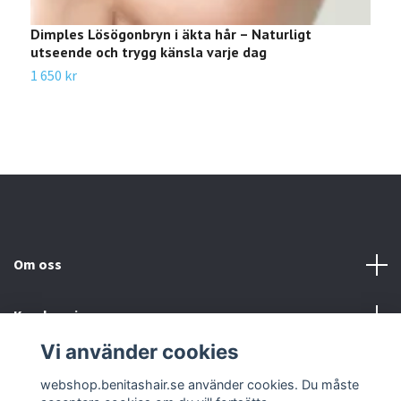
Dimples Lösögonbryn i äkta hår – Naturligt
B
utseende och trygg känsla varje dag
s
1 650 kr
2
Om oss
Kundservice
Vi använder cookies
Sociala medier
webshop.benitashair.se använder cookies. Du måste