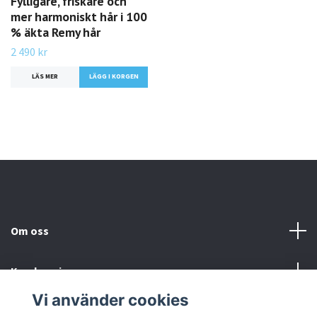
Fylligare, friskare och
mer harmoniskt hår i 100
% äkta Remy hår
2 490 kr
LÄS MER
LÄGG I KORGEN
Om oss
Kundservice
Vi använder cookies
Sociala medier