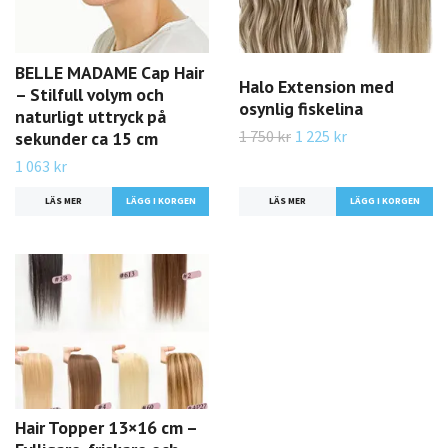
BELLE MADAME Cap Hair
Halo Extension med
– Stilfull volym och
osynlig fiskelina
naturligt uttryck på
1 750 kr
1 225 kr
sekunder ca 15 cm
1 063 kr
LÄS MER
LÄGG I KORGEN
LÄS MER
LÄGG I KORGEN
Hair Topper 13×16 cm –