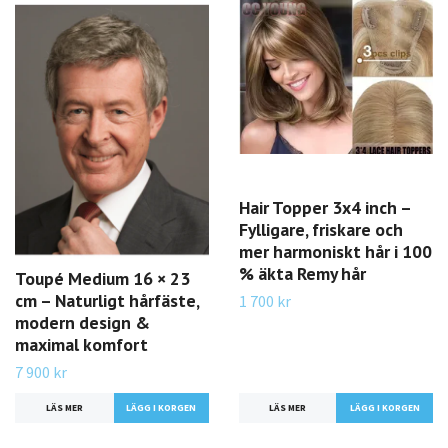
Hair Topper 3x4 inch –
Fylligare, friskare och
mer harmoniskt hår i 100
% äkta Remy hår
Toupé Medium 16 × 23
cm – Naturligt hårfäste,
1 700 kr
modern design &
maximal komfort
7 900 kr
LÄS MER
LÄGG I KORGEN
LÄS MER