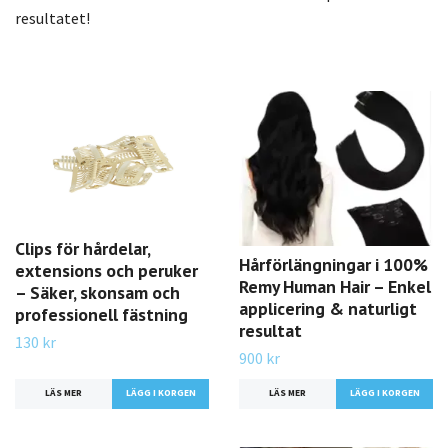
resultatet!
Clips för hårdelar,
Hårförlängningar i 100%
extensions och peruker
Remy Human Hair – Enkel
– Säker, skonsam och
applicering & naturligt
professionell fästning
resultat
130 kr
900 kr
LÄS MER
LÄGG I KORGEN
LÄS MER
LÄGG I KORGEN