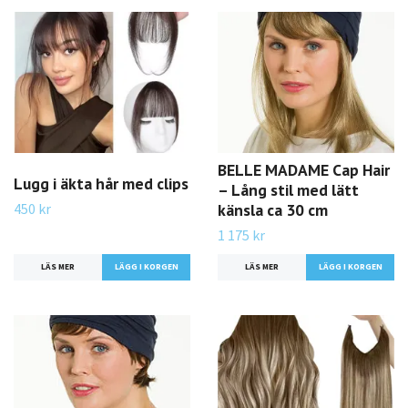
BELLE MADAME Cap Hair
Lugg i äkta hår med clips
– Lång stil med lätt
450 kr
känsla ca 30 cm
1 175 kr
LÄS MER
LÄGG I KORGEN
LÄS MER
LÄGG I KORGEN