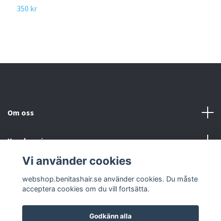
350 kr
5
Om oss
Kundservice
Vi använder cookies
Sociala medier
webshop.benitashair.se använder cookies. Du måste
acceptera cookies om du vill fortsätta.
Godkänn alla