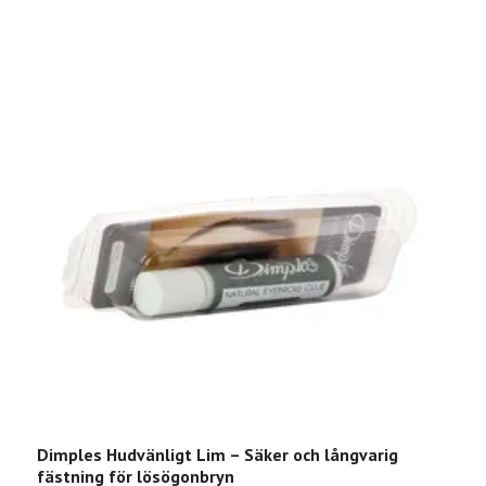
Dimples Hudvänligt Lim – Säker och långvarig
B
fästning för lösögonbryn
m