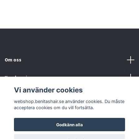
Om oss
Kundservice
Vi använder cookies
Sociala medier
webshop.benitashair.se använder cookies. Du måste
acceptera cookies om du vill fortsätta.
Godkänn alla
© 2026 Benitas webshop