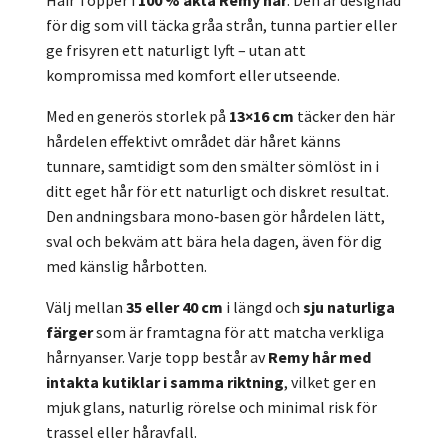
Hair Topper i
100 % äkta Remy hår
. Den är designad
för dig som vill täcka gråa strån, tunna partier eller
ge frisyren ett naturligt lyft – utan att
kompromissa med komfort eller utseende.
Med en generös storlek på
13×16 cm
täcker den här
hårdelen effektivt området där håret känns
tunnare, samtidigt som den smälter sömlöst in i
ditt eget hår för ett naturligt och diskret resultat.
Den andningsbara mono‑basen gör hårdelen lätt,
sval och bekväm att bära hela dagen, även för dig
med känslig hårbotten.
Välj mellan
35 eller 40 cm
i längd och
sju naturliga
färger
som är framtagna för att matcha verkliga
hårnyanser. Varje topp består av
Remy hår med
intakta kutiklar i samma riktning
, vilket ger en
mjuk glans, naturlig rörelse och minimal risk för
trassel eller håravfall.