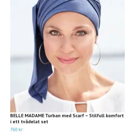
BELLE MADAME Turban med Scarf – Stilfull komfort
B
i ett tvådelat set
3
760 kr