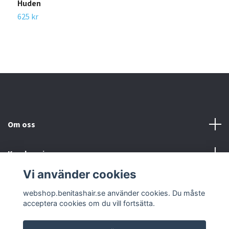
Huden
p
625 kr
6
Om oss
Kundservice
Vi använder cookies
Sociala medier
webshop.benitashair.se använder cookies. Du måste
acceptera cookies om du vill fortsätta.