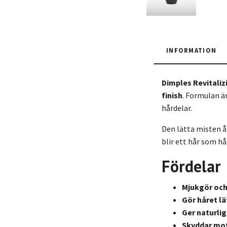
INFORMATION
Dimples Revitaliz
finish
. Formulan ä
hårdelar.
Den lätta misten åt
blir ett hår som hå
Fördelar
Mjukgör och
Gör håret lä
Ger naturlig
Skyddar mot