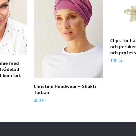
Clips för h
och peruker
och profess
130 kr
anie med
 tvådelad
l komfort
Christine Headwear – Shakti
Turban
850 kr