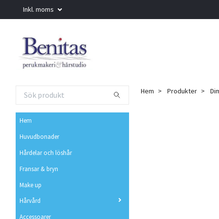
Inkl. moms
Hem
Produkter
Dim
Hem
Huvudbonader
Hårdelar och löshår
Fransar & bryn
Make up
Hårvård
Accessoarer