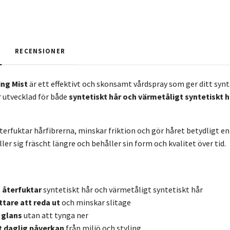
RECENSIONER
ing Mist
är ett effektivt och skonsamt vårdspray som ger ditt syn
r utvecklad för både
syntetiskt hår och värmetåligt syntetiskt h
erfuktar hårfibrerna, minskar friktion och gör håret betydligt enk
ller sig fräscht längre och behåller sin form och kvalitet över tid.
 återfuktar
syntetiskt hår och värmetåligt syntetiskt hår
ttare att reda ut
och minskar slitage
 glans
utan att tynga ner
 daglig påverkan
från miljö och styling