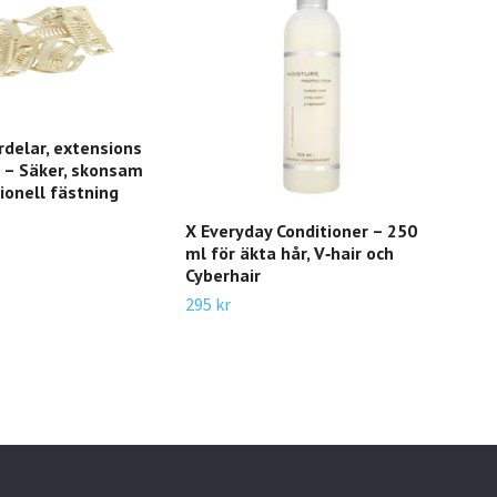
årdelar, extensions
 – Säker, skonsam
ionell fästning
X Everyday Conditioner – 250
ml för äkta hår, V‑hair och
Cyberhair
295 kr
Hoc
625 