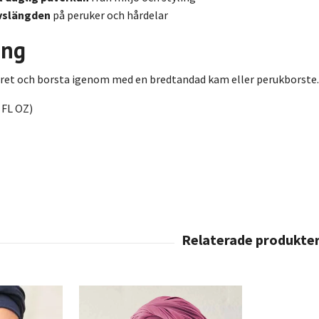
ivslängden
på peruker och hårdelar
ing
året och borsta igenom med en bredtandad kam eller perukborste. 
 FL OZ)