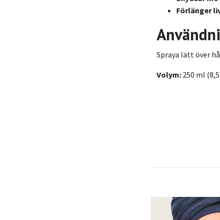
Förlänger l
Användn
Spraya lätt över h
Volym:
250 ml (8,5