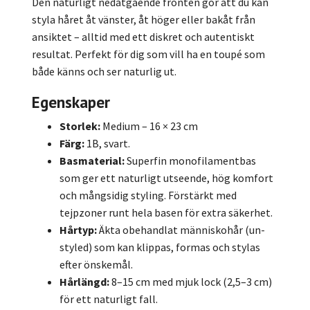
Den naturligt nedåtgående fronten gör att du kan
styla håret åt vänster, åt höger eller bakåt från
ansiktet – alltid med ett diskret och autentiskt
resultat. Perfekt för dig som vill ha en toupé som
både känns och ser naturlig ut.
Egenskaper
Storlek:
Medium – 16 × 23 cm
Färg:
1B, svart.
Basmaterial:
Superfin monofilamentbas
som ger ett naturligt utseende, hög komfort
och mångsidig styling. Förstärkt med
tejpzoner runt hela basen för extra säkerhet.
Hårtyp:
Äkta obehandlat människohår (un-
styled) som kan klippas, formas och stylas
efter önskemål.
Hårlängd:
8–15 cm med mjuk lock (2,5–3 cm)
för ett naturligt fall.