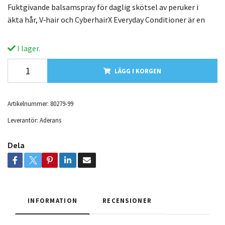
Fuktgivande balsamspray för daglig skötsel av peruker i
äkta hår, V‑hair och CyberhairX Everyday Conditioner är en
I lager.
LÄGG I KORGEN
Artikelnummer:
80279-99
Leverantör:
Aderans
Dela
INFORMATION
RECENSIONER