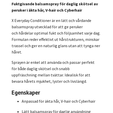
Fuktgivande
balsamspray
för
daglig
skötsel
av
peruker
i
äkta
hår,
V‑hair
och
Cyberhair
X
Everyday
Conditioner
är
en
lätt
och
vårdande
balsamspray
utvecklad
för
att
ge
peruker
och
hårdelar
optimal
fukt
och
följsamhet
varje
dag.
Formulan
reder
effektivt
ut
hårstrukturen,
minskar
trassel
och
ger
en
naturlig
glans
utan
att
tynga
ner
håret.
Sprayen
är
enkel
att
använda
och
passar
perfekt
för
både
daglig
skötsel
och
snabb
uppfräschning
mellan
tvättar.
Idealisk
för
att
bevara
hårets
mjukhet,
lyster
och
livslängd.
Egenskaper
Anpassad för äkta hår, V‑hair och Cyberhair
Lätt balsamspray för daglig användning