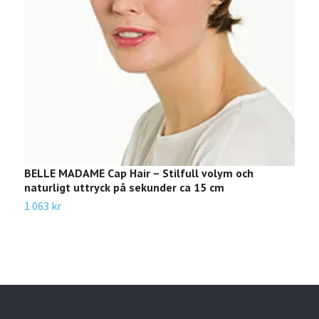
BELLE MADAME Cap Hair – Stilfull volym och
W
naturligt uttryck på sekunder ca 15 cm
1
1 063 kr